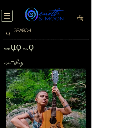
mmụọ nsọ
na-eduzi