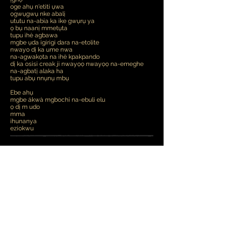
oge ahụ n'etiti ụwa
ọgwụgwụ nke abalị
ututu na-abia ka ike gwụrụ ya
ọ bụ naanị mmetụta
tupu ìhè agbawa
mgbe ụda igirigi dara na-etolite
nwayo dị ka ume nwa
na-agwakọta na ìhè kpakpando
dị ka osisi creak ji nwayọọ nwayọọ na-emeghe
na-agbatị alaka ha
tupu abụ nnụnụ mbụ
Ebe ahụ
mgbe ákwà mgbochi na-ebuli elu
ọ dị m udo
mma
ihunanya
eziokwu
mgbe ihe mkpali gị pụtara
agbala ọsọ
nabata ya
susuo ya ọnụ
kwara ya ákwá
ṅụrịa ọṅụ na ya
nyefee ya n'aka
egwu egwu
na obi ụtọ