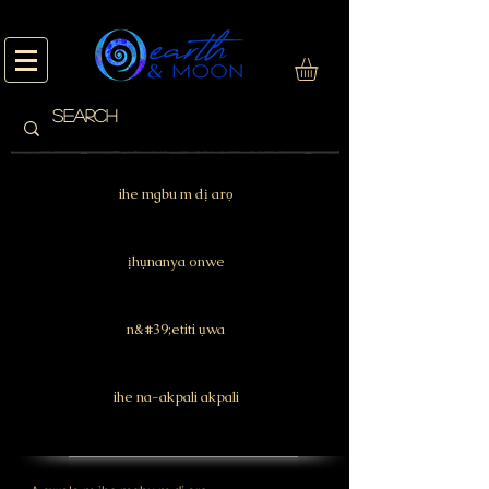
ihe mgbu m dị arọ
ịhụnanya onwe
n&#39;etiti ụwa
ihe na-akpali akpali