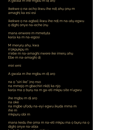
A gwala m ihe mgbu m dị arọ
ikekwe ọ na-achọ ikwu ihe ndị ahụ ọnụ m
amaghị ka esi esi
ikekwe ọ na-agbalị ikwu ihe ndị m na-atụ egwu
ọ dịghị onye na-eche ịnụ
mana enwere m mmetụta
karịa ka m na-egosi
M merụrụ ahụ, kwa
n'ọkpụkpụ m
n'ebe m na-amaghị nwere ike imerụ ahụ
Ebe m na-amaghị dị
miri emi
A gwala m ihe mgbu m dị arọ
na ọ “siri ike” ịnọ nso
na mmejọ m gbachiri nkịtị ka njọ
karịa ma ọ bụrụ na m ga-eti mkpu site n'ugwu
ihe mgbu m dị arọ
na oke
na mgbe ụfọdụ na-eyi egwu ịkụda mma m
ìhè m
mkpụrụ obi m
mana kedu ihe ọma m na-eti mkpu ma ọ bụrụ na ọ
dịghị onye na-abịa