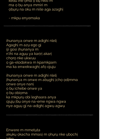
kedu ihe ọma ọ bụ nkiti m
ma ọ bụ anya mmiri m
ọbụrụ na oku m niile aga azaghị
- mkpu enyemaka
ihunanya onwe m adighi nlelị
Agaghị m azụ ego gị
iji gosi ịhụnanya m
n'ihi na agụụ ya karịrị akarị
chọrọ nke ukwuu
ọ ga-elodakwa m kpamkpam
ma ka enwekwaghị afọ ojuju
ihunanya onwe m adighi nlelị
ịhụnanya m onwe m abụghị ịchọ ọdịmma
onwe onye nanị
ọ bụ ichebe onwe ya
ọ bụ obiọma
ka mkpụrụ obi leghaara anya
ọjụjụ ịbụ onye na-eme ngwa ngwa
nye agụụ gị na-adịghị agwụ agwụ
Enwere m mmetụta
akụkụ ọkacha mmasị m ọhụrụ nke ụbọchị
ịghọ